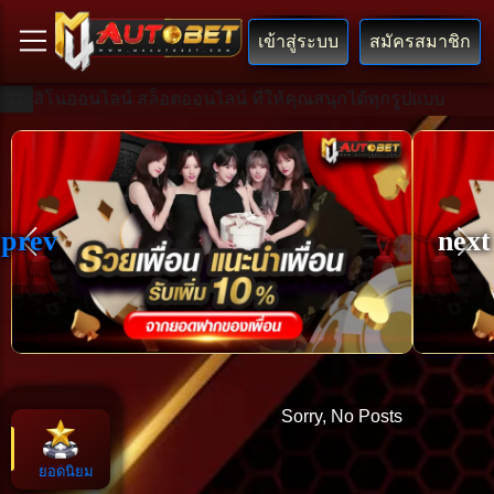
เข้าสู่ระบบ
สมัครสมาชิก
สิโนออนไลน์ สล็อตออนไลน์ ที่ให้คุณสนุกได้ทุกรูปแบบ
Sorry, No Posts
ยอดนิยม