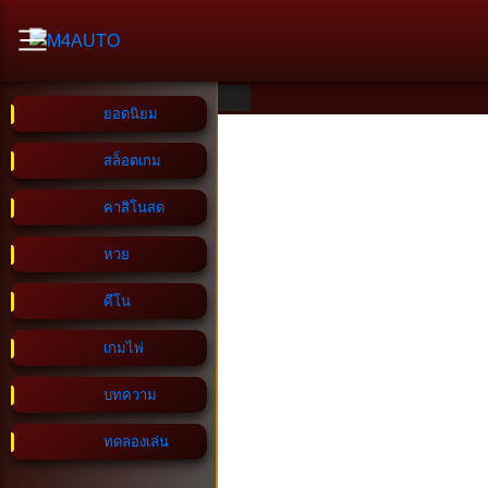
ยอดนิยม
สล็อตเกม
คาสิโนสด
หวย
คีโน
เกมไพ่
บทความ
ทดลองเล่น