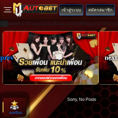
เข้าสู่ระบบ
สมัครสมาชิก
autobet คาสิโนออนไลน์ สล็อตออนไลน์ ที่ให้คุณสนุกได้ทุกรูปแบ
Sorry, No Posts
ยอดนิยม