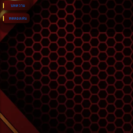
บทความ
ทดลองเล่น