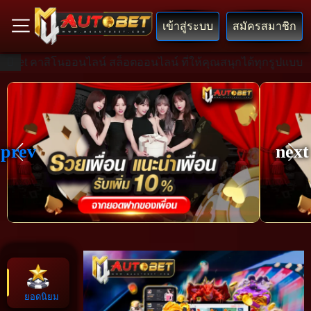
เข้าสู่ระบบ
สมัครสมาชิก
ิโนออนไลน์ สล็อตออนไลน์ ที่ให้คุณสนุกได้ทุกรูปแบบ
ยอดนิยม