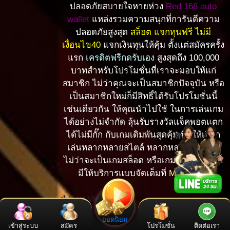
ปลอดภัยสบายใจหายห่วง
Red 168 auto
wallet
แหล่งรวมความสนุกที่การันตีความ
ปลอดภัยสูงสุด
สล็อต แจกทุนฟรี ไม่มี
เงื่อนไข40
แจกเงินทุนให้คุ้ม ตั้งแต่สมัครครั้ง
แรก
เครดิตฟรีกดรับเอง
สูงสุดถึง 100,000
บาทสำหรับโปรโมชั่นที่เราจะมอบให้แก่
สมาชิก ไม่ว่าคุณจะเป็นสมาชิกปัจจุบัน หรือ
เป็นสมาชิกใหม่ก็มีสิทธิ์ได้รับโปรโมชั่นนี้
เช่นเดียวกัน ให้คุณนำไปใช้ ในการเล่นเกม
ได้อย่างไม่จำกัด ลุ้นรับรางวัลแจ็คพอตแตก
ได้ไม่มีกั๊ก กับเกมเดิมพันสุดคุ้ม ที่มีให้เลือก
เล่นหลากหลายสไตล์ หลากหลายแนวเกม
ไม่ว่าจะเป็นเกมสล็อต หรือเกมคาสิโน เราก็
มีให้บริการแบบจัดเต็มที่
M4autobet
Post Views:
462
Sorry, No Posts
ยอดนิยม
เข้าสู่ระบบ
สมัคร
โปรโมชั่น
ติดต่อเรา