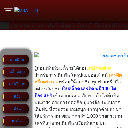
autobet คาสิโนออนไลน์ สล็อตออนไลน์ ที่ให้คุณสนุกได้ทุกรูปแบ
ยอดนิยม
รู้ก่อนเล่นก่อน ก็รวยได้ก่อน
m24 wallet
สล็อตเกม
สำหรับการเดิมพัน ในรูปแบบออนไลน์
เครดิต
ฟรีกดรับเอง
พร้อมให้สมาชิก ทุกท่านฟรี เมื่อ
คาสิโนสด
สมัครสมาชิก
เว็บสล็อต เครดิต ฟรี 100 ไม่
ต้อง แชร์
เข้ามาเล่นเกม กับทางเว็บไซต์ เดิม
หวย
พันง่ายๆ ด้วยการกดคลิก ปุ่มวงล้อ ระบบการ
คีโน
เดิมพัน ที่รวบรวม เกมสนุก จากทุกค่ายดัง มา
ให้บริการ สมาชิกมากกว่า 1,000 รายการเกม
เกมไพ่
ใครที่เล่นเกมเดิมพัน หรือเล่นเกม บน