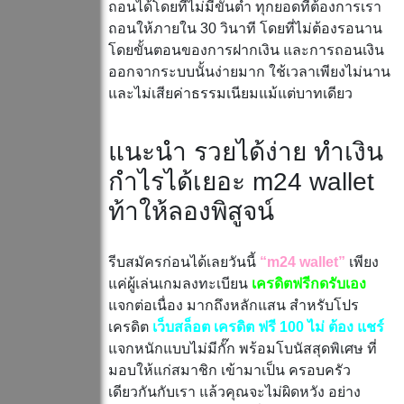
ถอนได้โดยที่ไม่มีขั้นต่ำ ทุกยอดที่ต้องการเรา
ถอนให้ภายใน 30 วินาที โดยที่ไม่ต้องรอนาน
โดยขั้นตอนของการฝากเงิน และการถอนเงิน
ออกจากระบบนั้นง่ายมาก ใช้เวลาเพียงไม่นาน
และไม่เสียค่าธรรมเนียมแม้แต่บาทเดียว
แนะนำ รวยได้ง่าย ทำเงิน
กำไรได้เยอะ m24 wallet
ท้าให้ลองพิสูจน์
รีบสมัครก่อนได้เลยวันนี้
“m24 wallet”
เพียง
แค่ผู้เล่นเกมลงทะเบียน
เครดิตฟรีกดรับเอง
แจกต่อเนื่อง มากถึงหลักแสน สำหรับโปร
เครดิต
เว็บสล็อต เครดิต ฟรี 100 ไม่ ต้อง แชร์
แจกหนักแบบไม่มีกั๊ก พร้อมโบนัสสุดพิเศษ ที่
มอบให้แก่สมาชิก เข้ามาเป็น ครอบครัว
เดียวกันกับเรา แล้วคุณจะไม่ผิดหวัง อย่าง