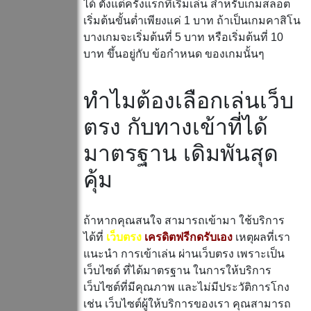
ได้ ตั้งแต่ครั้งแรกที่เริ่มเล่น สำหรับเกมสล็อต
เริ่มต้นขั้นต่ำเพียงแค่ 1 บาท ถ้าเป็นเกมคาสิโน
บางเกมจะเริ่มต้นที่ 5 บาท หรือเริ่มต้นที่ 10
บาท ขึ้นอยู่กับ ข้อกำหนด ของเกมนั้นๆ
ทำไมต้องเลือกเล่นเว็บ
ตรง กับทางเข้าที่ได้
มาตรฐาน เดิมพันสุด
คุ้ม
ถ้าหากคุณสนใจ สามารถเข้ามา ใช้บริการ
ได้ที่
เว็บตรง
เครดิตฟรีกดรับเอง
เหตุผลที่เรา
แนะนำ การเข้าเล่น ผ่านเว็บตรง เพราะเป็น
เว็บไซต์ ที่ได้มาตรฐาน ในการให้บริการ
เว็บไซต์ที่มีคุณภาพ และไม่มีประวัติการโกง
เช่น เว็บไซต์ผู้ให้บริการของเรา คุณสามารถ