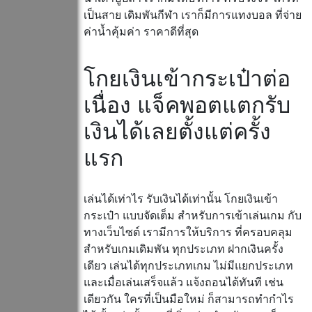
เป็นสาย เดิมพันกีฬา เราก็มีการแทงบอล ที่จ่าย
ค่าน้ำคุ้มค่า ราคาดีที่สุด
โกยเงินเข้ากระเป๋าต่อ
เนื่อง แจ็คพอตแตกรับ
เงินได้เลยตั้งแต่ครั้ง
แรก
เล่นได้เท่าไร รับเงินได้เท่านั้น โกยเงินเข้า
กระเป๋า แบบจัดเต็ม สำหรับการเข้าเล่นเกม กับ
ทางเว็บไซต์ เรามีการให้บริการ ที่ครอบคลุม
สำหรับเกมเดิมพัน ทุกประเภท ฝากเงินครั้ง
เดียว เล่นได้ทุกประเภทเกม ไม่มีแยกประเภท
และเมื่อเล่นเสร็จแล้ว แจ้งถอนได้ทันที เช่น
เดียวกัน ใครที่เป็นมือใหม่ ก็สามารถทำกำไร