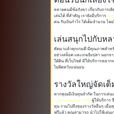
หลายคนมีข้อกังขา เกี่ยวกับการเดิ
เล่นได้ ที่สำคัญ เรายังมีบริการ
แจก
คน รับเงินกำไร ได้เต็มจำนวน โดย
เล่นสนุกไปกับหล
คัดมาแล้วทุกเกมดี มีคุณภาพสำห
อย่างสล็อต และเกมยิงปลา นอกจากนี้
ใต้ดิน ที่เว็บไซต์ มีให้บริการหล
ไม่ผิดหวังแน่นอน
รางวัลใหญ่จัดเต็ม
หากคุณมีเงินทุนจำกัด ในการเล่นเ
casino com ทางเข้า
ผู้ให้บริการ
ทุน รวมไปถึงของรางวัลอื่นๆ เมื่อค
ฟรีแล้ว คุณสามารถ นำไปใช้เล่นเก