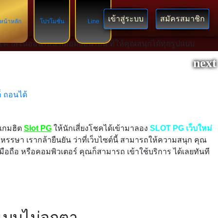
เข้าสู่ระบบ
สมัครสมาชิก
หน้าหลัก
โปรโมชั่น
Line
นออนไลน์ สล็อตออนไลน์ ที่ให้คุณสนุกได้ทุกรูปแบบ
กเกมฮิต
Slot PG
ให้นักเสี่ยงโชคได้เข้ามาลอง
SLOT PG เว็บใหม่
ษา เรากล้ายืนยัน ว่าที่เว็บไซต์นี้ สามารถให้ความสนุก คุณ
์มือถือ หรือคอมพิวเตอร์ คุณก็สามารถ เข้าใช้บริการ ได้เลยทันที
ิงแบบไม่จกตา