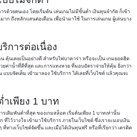
วยตนเอง โดยเริ่มต้น เล่นเกมไม่มีขั้นต่ำ เงินทุนจำกัด ก็เข้า
มาก ถึงหลักแสนต่อเดือน เพื่อนำมาใช้ ในการเล่นเกม ผู้เล่นบาง
ิการต่อเนื่อง
น คุ้นเคยเป็นอย่างดี สำหรับไพ่บาคาร่า หรือจะเป็น เกมยอดฮิต
่าน้ำที่ดีที่สุด และการแทงหวย ที่มอบอัตราจ่ายให้คุ้ม ยิ่งกว่า
 แบบจัดเต็ม เข้ามาลอง ใช้บริการ ได้เลยที่เว็บไซต์ แล้วคุณจะ
นต่ำเพียง 1 บาท
ดิมพันต่ำที่สุด ของเกมสล็อต เริ่มต้นเพียง 1 บาทเท่านั้น
ก ที่ไว้วางใจ เข้ามาใช้บริการ ภายในเว็บไซต์ ซึ่งเราจะมอบเงิน
างเว็บไซต์จัดขึ้น และเมื่อได้เงินทุนฟรี หรือที่เรียกว่า เครดิต