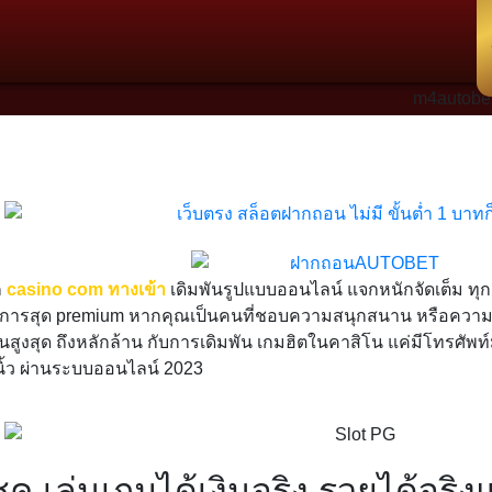
m4autobet คาสิโ
ก
casino com ทางเข้า
เดิมพันรูปแบบออนไลน์ แจกหนักจัดเต็ม ทุ
ริการสุด premium หากคุณเป็นคนที่ชอบความสนุกสนาน หรือความหรร
งินสูงสุด ถึงหลักล้าน กับการเดิมพัน เกมฮิตในคาสิโน แค่มีโทรศัพท
นิ้ว ผ่านระบบออนไลน์ 2023
โชค เล่นเกมได้เงินจริง รวยได้จร