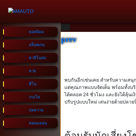
ยอดนิยม
สล็อตเกม
คาสิโนสด
หวย
พบกันอีกเช่นเคย สำหรับความสนุ
คีโน
แต่คุณภาพแบบจัดเต็ม พร้อมทั้งบ
ได้ตลอด 24 ชั่วโมง และยังได้ลุ้นเ
เกมไพ่
ปรับรูปแบบใหม่ เล่นง่ายด้วยปลาย
บทความ
ทดลองเล่น
ต้อนรับนักเสี่ยง