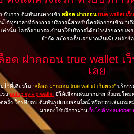
้ว กับการเดิมพันบนทางเข้า
สล็อต ฝากถอน
true wallet เว็
อนได้ทุกเวลาที่ต้องการ บริการนี้สำหรับใครที่อยากเข้ามาเดิ
เท่านั้น ใครก็สามารถเข้ามาใช้บริการได้อย่างง่ายดาย เพ
จำกัด สมัครครั้งแรกฝากเงินเพียงหลักร้อย
็อต ฝากถอน true wallet เว็
เลย
ไว้ที่เดียวใน
“สล็อต ฝากถอน true wallet เว็บตรง”
บริการ
ำนวน
autoplay vip wallet
มีให้เลือกเล่นมากมาย ทั้งเกมใหม่ล
ครั้ง ใครที่ชอบเดิมพันรูปแบบออนไลน์ หรือชอบเล่นเกมสมัยใ
มาลองใช้บริการผ่าน
เว็บไซต์M4autobet 