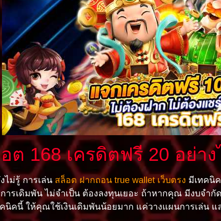
อต 168 เครดิตฟรี 20 อย่างไ
ังไม่รู้ การเล่น
สล็อต ฝากถอน true wallet เว็บตรง
มีเทคนิคพ
ย การเดิมพัน ไม่จำเป็น ต้องลงทุนเยอะ ถ้าหากคุณ มีงบจำกัด 
คนิคนี้ ให้คุณใช้เงินเดิมพันน้อยมาก แค่วางแผนการเล่น แล