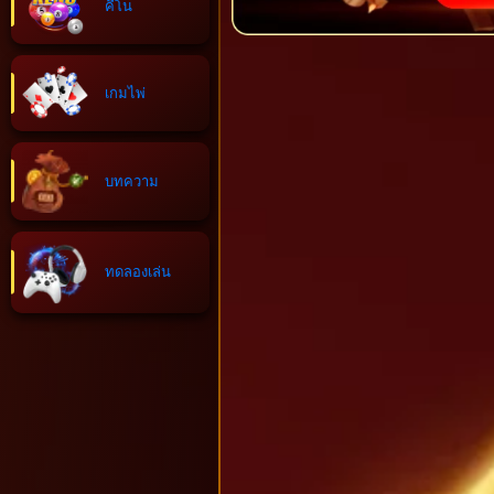
คีโน
เกมไพ่
บทความ
ทดลองเล่น