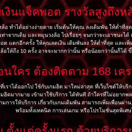
เงินแจ็คพอต รางวัลสูงถึงหล
งล้อ ทำได้อย่างง่ายดาย เริ่มต้นให้คุณ ลงเดิมพัน ให้ต่ำที่สุ
 2 เท่าจากเดิม และหมุนวงล้อ ไปเรื่อยๆ จนกว่าจะเอาชนะได้ 
พอต แตกอีกครั้ง ให้คุณลดเงิน เดิมพันลง ให้ต่ำที่สุด และเพิ
้อให้ถึง 10 ครั้ง อาจจะมากกว่านั้น หรือน้อยกว่านั้นก็ได้ ขึ
่อนใคร ต้องติดตาม 168 เครด
เราได้ออกไป ใช้กับเกมฮิต มาใหม่ล่าสุด ที่เว็บไซต์ให้บริการ 
เกมฮิตมากมาย เข้ามาใช้บริการ ได้ทันที ถ้าใครที่ไม่อยากพ
มการให้บริการ เกี่ยวกับเกมเดิมพัน สามารถเพิ่มเพื่อนผ่าน
พร้อมทั้งเทคนิค การเล่นเกม หรือโปรโมชั่นสุดพิเศษ
ลย ตั้งแต่ครั้งแรก ด้วยบริกา