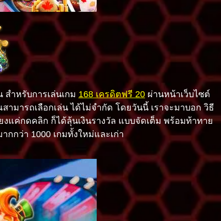
้าน สำหรับการเล่นเกม
168 เครดิตฟรี 20
ผ่านหน้าเว็บไซต์
มารถเลือกเล่น ได้ไม่จำกัด โดยวันนี้ เราจะมาบอก วิธี
งแค่กดคลิก ก็ได้ลุ้นเงินรางวัล แบบจัดเต็ม พร้อมท้าทาย
มากกว่า 1000 เกมทั้งใหม่และเก่า