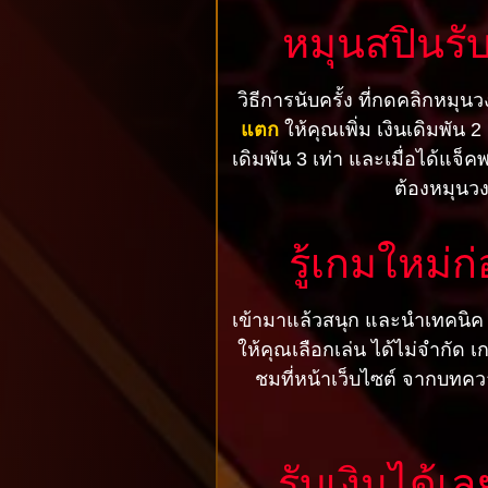
หมุนสปินรับ
วิธีการนับครั้ง ที่กดคลิกหมุนว
แตก
ให้คุณเพิ่ม เงินเดิมพัน
เดิมพัน 3 เท่า และเมื่อได้แจ็ค
ต้องหมุนวงล
รู้เกมใหม่ก
เข้ามาแล้วสนุก และนำเทคนิค ที่
ให้คุณเลือกเล่น ได้ไม่จำกัด 
ชมที่หน้าเว็บไซต์ จากบทควา
รับเงินได้เ