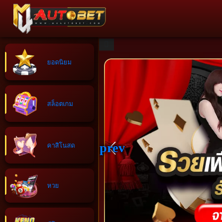
ยอดนิยม
สล็อตเกม
คาสิโนสด
หวย