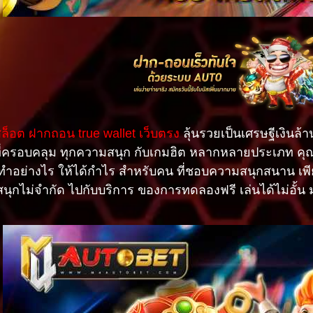
ล็อต ฝากถอน true wallet เว็บตรง
ลุ้นรวยเป็นเศรษฐีเงินล
ี่ครอบคลุม ทุกความสนุก กับเกมฮิต หลากหลายประเภท คุณสา
 ทำอย่างไร ให้ได้กำไร สำหรับคน ที่ชอบความสนุกสนาน เพีย
ุกไม่จำกัด ไปกับบริการ ของการทดลองฟรี เล่นได้ไม่อั้น 