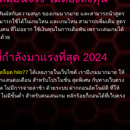
ริการ สัมผัสกับความสนุก ของเกมมากมาย และสามารถนำสูตร
น สามารถใช้ได้ในเกมไหน และเกมไหน สามารถเพิ่มเติม สูตร
ับคน ที่ไม่อยาก ใช้เงินทุนในการเดิมพัน เพราะเล่นเกมได้
กด้วย
่กำลังมาแรงที่สุด 2024
สล็อต hilo77
ได้เลยภายในเว็บไซต์ เรามีเกมมากมาย ให้
ักแสนต่อเดือน สำหรับโปรโมชั่น สุดพิเศษ กับทางเว็บตรง
กผล ไม่มีการจ่ายล่าช้า ด้วยระบบ ฝากถอนอัตโนมัติ ที่ให้
ไม่มีขั้นต่ำ สำหรับคนเล่นเกม หลักร้อยก็ถอนได้ที่เว็บตรง