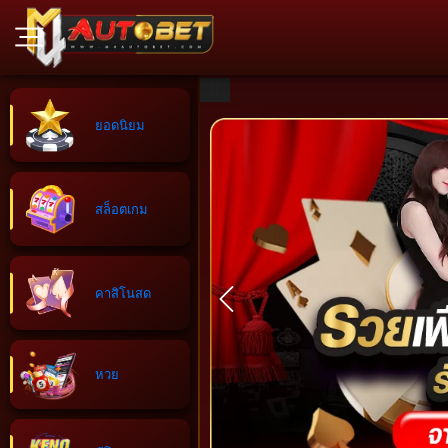
ยอดนิยม
สล็อตเกม
คาสิโนสด
หวย