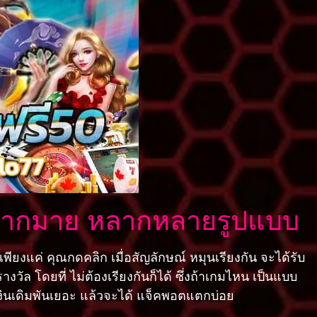
ฮิตมากมาย หลากหลายรูปแบบ
เพียงแค่ คุณกดคลิก เมื่อสัญลักษณ์ หมุนเรียงกัน จะได้รับ
ัล โดยที่ ไม่ต้องเรียงกันก็ได้ ซึ่งถ้าเกมไหน เป็นแบบ
้เงินเดิมพันเยอะ แล้วจะได้ แจ็คพอตแตกบ่อย