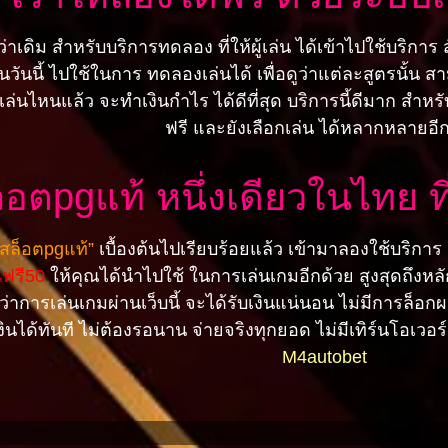
นกว่าเดิม สำหรับบริการทดลอง ที่ให้ผู้เล่น ได้เข้าไปใช้บ
นวันนี้ ไปใช้ในการ ทดลองเล่นได้ เพื่อดูว่าแต่ละสูตรนั้
ล่นไหนแล้ว จะทำเงินกำไร ได้ดีที่สุด บริการนี้ดีมาก สำหร
ฟรี และยังเลือกเล่น ได้หลากหลายอี
อตpgแท้ หนึ่งเดียวในไทย ที
“สล็อตpgแท้”
เบื้องต้นไปเรียบร้อยแล้ว เข้ามาลองใช้บริการ
ฟรี50
ให้คุณได้นำไปใช้ ในการเล่นเกมอีกด้วย สูงสุดถึงหล
จได้ว่าการเล่นเกมผ่านเว็บนี้ จะได้รับเงินแน่นอน ไม่มีการล็อ
ได้ทันที ไม่ต้องรอนาน จ่ายจริงทุกยอด ไม่มีเทิร์นโอเวอร์ 
M4autobet