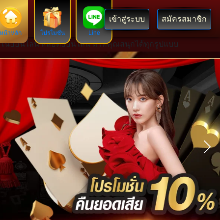
เข้าสู่ระบบ
สมัครสมาชิก
หน้าหลัก
โปรโมชั่น
Line
่ให้คุณสนุกได้ทุกรูปแบบ