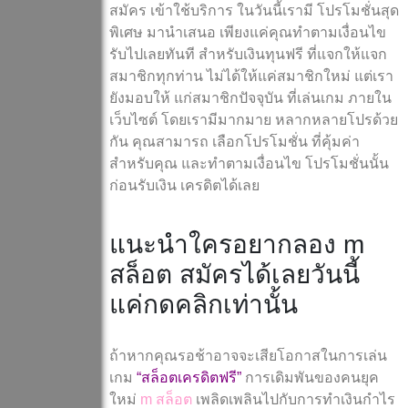
สมัคร เข้าใช้บริการ ในวันนี้เรามี โปรโมชั่นสุด
พิเศษ มานำเสนอ เพียงแค่คุณทำตามเงื่อนไข
รับไปเลยทันที สำหรับเงินทุนฟรี ที่แจกให้แจก
สมาชิกทุกท่าน ไม่ได้ให้แค่สมาชิกใหม่ แต่เรา
ยังมอบให้ แก่สมาชิกปัจจุบัน ที่เล่นเกม ภายใน
เว็บไซต์ โดยเรามีมากมาย หลากหลายโปรด้วย
กัน คุณสามารถ เลือกโปรโมชั่น ที่คุ้มค่า
สำหรับคุณ และทำตามเงื่อนไข โปรโมชั่นนั้น
ก่อนรับเงิน เครดิตได้เลย
แนะนำใครอยากลอง m
สล็อต สมัครได้เลยวันนี้
แค่กดคลิกเท่านั้น
ถ้าหากคุณรอช้าอาจจะเสียโอกาสในการเล่น
เกม
“สล็อตเครดิตฟรี”
การเดิมพันของคนยุค
ใหม่
m สล็อต
เพลิดเพลินไปกับการทำเงินกำไร