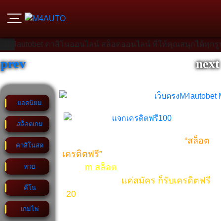
autobet คาสิโนออนไลน์ สล็อตออนไลน์ ที่ให้คุณสนุกได้ทุกรูปแบ
ยอดนิยม
สล็อตเกม
นักลงทุนคนไหน ที่กำลังมองหา
“สล็อต
คาสิโนสด
เครดิตฟรี”
แหล่งเล่นเกมเดิมพัน ที่ได้เงิน
จริง
m สล็อต
รับเงินหลังจากเล่นเสร็จ
หวย
แบบไม่ต้องลุ้น
แค่สมัคร ก็รับเครดิตฟรี
คีโน
20
เข้ามาใช้บริการ ได้เลยวันนี้ ทำเงิน
กำไร ได้คุ้มค่า การเล่นเกม ภายในเว็บนี้
เกมไพ่
ไม่มีขั้นต่ำ คุณสามารถ ใช้เงินเดิมพัน ได้