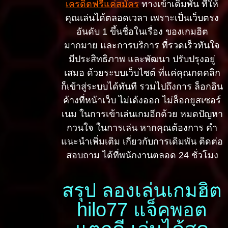
เครดิตฟรีแค่สมัคร
ทางเข้าเดิมพัน ที่ให้
คุณเล่นได้ตลอดเวลา เพราะเป็นเว็บตรง
อันดับ 1 ขึ้นชื่อในเรื่อง ของเกมฮิต
มากมาย และการบริการ ที่รวดเร็วทันใจ
มีประสิทธิภาพ และพัฒนา ปรับปรุงอยู่
เสมอ ด้วยระบบเว็บไซต์ ที่แค่คุณกดคลิก
ก็เข้าสู่ระบบได้ทันที รวมไปถึงการ ล็อกอิน
ค้างที่หน้าเว็บ ไม่เด้งออก ไม่ล็อกยูสเซอร์
เนม ในการเข้าเล่นเกมอีกด้วย หมดปัญหา
กวนใจ ในการเล่น หากคุณต้องการ คำ
แนะนำเพิ่มเติม เกี่ยวกับการเดิมพัน ติดต่อ
สอบถาม ได้ที่พนักงานตลอด 24 ชั่วโมง
สรุป ลองเล่นเกมฮิต
hilo77 แจ็คพอต