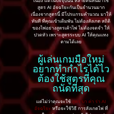
เนื่อง แต่ในปัจจุบันนี้ หลายคนหันมาใช้
สูตร AI อัจฉริยะกันเป็นจำนวนมาก
เนื่องจากสูตรนี้ มีโปรแกรมคำนวณ มาให้
ทันที ที่คุณเข้าเดิมพัน ไม่ต้องสังเกต สถิติ
ของไพ่อย่างสูตรเค้าไพ่ ไม่ต้องจดจำ ให้
ปวดหัว เพราะสูตรระบบ AI ให้คุณแทง
ตามได้เลย
ผู้เล่นเกมมือใหม่
อยากทำกำไรได้ไว
ต้องใช้สูตรที่คุณ
ถนัดที่สุด
แต่ไม่ว่าคุณจะใช้
สูตร บา ค่า ร่า AI
อัจฉริยะ
หรือจะใช้วิธี การสังเกตไพ่ ที่