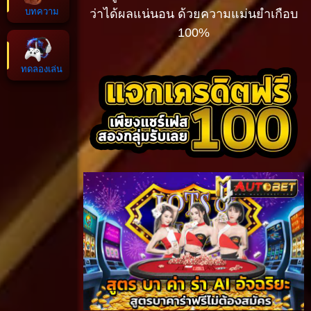
บทความ
ว่าได้ผลแน่นอน ด้วยความแม่นยำเกือบ
100%
ทดลองเล่น