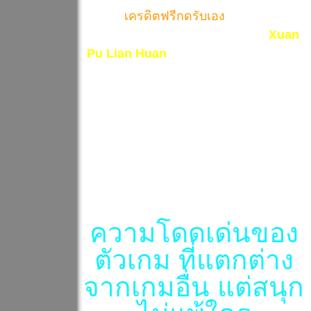
ติดใจ
เครดิตฟรีกดรับเอง
ให้คุณได้เข้า
มาร่วมสนุกไปกับเกมฮิต ที่มีชื่อว่า
Xuan
Pu Lian Huan
อย่างที่เราได้บอก ไปข้าง
ต้น เกมนี้เป็นเกม ที่มีจุดเด่น ในเรื่องของ
อัตราการจ่ายเงินสุดคุ้ม พร้อมทั้งมีค่า
RTP ที่สูงมากๆ เมื่อเทียบกับเกมอื่น ติด 1
ใน 10 อันดับเกมฮิตที่มาแรง หากใครที่ยัง
ไม่เคย ลองเล่นเกมนี้ บอกเลยว่า ไม่ควร
พลาด อย่างเด็ดขาด เพราะทำเงิน กำไร
คุ้มมาก แค่กดคลิกเท่านั้น
ความโดดเด่นของ
ตัวเกม ที่แตกต่าง
จากเกมอื่น แต่สนุก