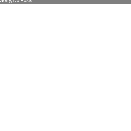
Sorry, No Posts