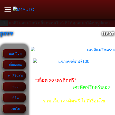
คาสิโนออนไลน์ สล็อตออนไลน์ ที่ให้คุณสนุกได้ทุกรูปแบบ
ยอดนิยม
สล็อตเกม
มอบความสนุก ให้คุณได้แบบจัดเต็ม
คาสิโนสด
“สล็อต xo เครดิตฟรี”
กับเกมที่มี อัตรา
การจ่ายเงินคุ้มมาก
เครดิตฟรีกดรับเอง
หวย
ใช้เงินเดิมพันน้อย แต่เตรียมตัวรับเงิน
คีโน
กำไร
รวม เว็บ เครดิตฟรี ไม่มีเงื่อนไข
ให้
คุณลุ้นเงิน ได้มากถึงหลักแสน เมื่อเข้ามา
เกมไพ่
ใช้บริการ โดยเกมที่เรา จะนำมาแนะนำ