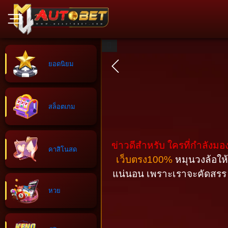
ยอดนิยม
สล็อตเกม
ข่าวดีสำหรับ ใครที่กำลังม
คาสิโนสด
เว็บตรง100%
หมุนวงล้อให้
แน่นอน เพราะเราจะคัดสรร ทุ
หวย