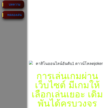
ออนไลน์ เข้าเล่นเกมสนุก แล้วคุณจะ
บทความ
ได้อะไร มากกว่าที่คิด ซึ่งแน่นอน ว่าใน
บทความนี้ เราจะบอกถึงข้อดี ของการ
ทดลองเล่น
เดิมพัน เกมรูปแบบออนไลน์ ที่เพียงแค่
มี อินเทอร์เน็ต คุณก็สามารถ เข้าเดิม
พันได้ทันที ระบบการเล่น เกมทันสมัย
เหมาะกับผู้เล่นเกม ทุกเพศทุกวัย ใครก็
สามารถ เข้าเดิมพันได้ ทุกที่ทุกเวลา
การเล่นเกมผ่าน
เว็บไซต์ มีเกมให้
เลือกเล่นเยอะ เดิม
พันได้ครบวงจร