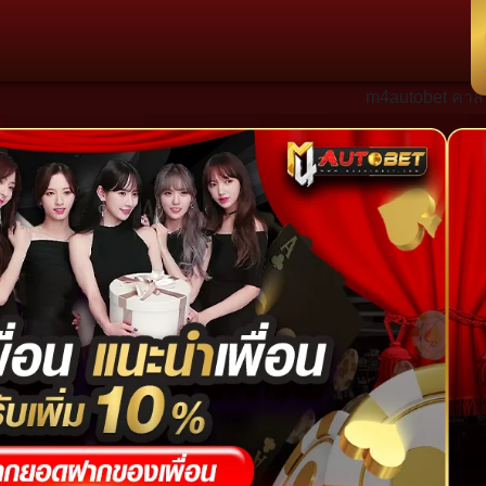
m4autobet คาสิโนออนไลน์ สล็อตออนไลน์ ที่