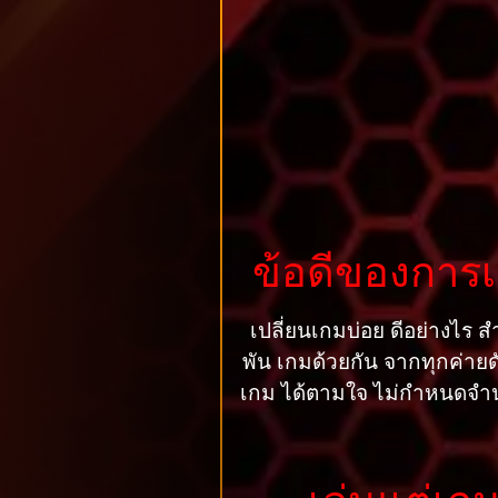
ข้อดีของการเป
เปลี่ยนเกมบ่อย ดีอย่างไร 
พัน เกมด้วยกัน จากทุกค่ายด
เกม ได้ตามใจ ไม่กำหนดจำน