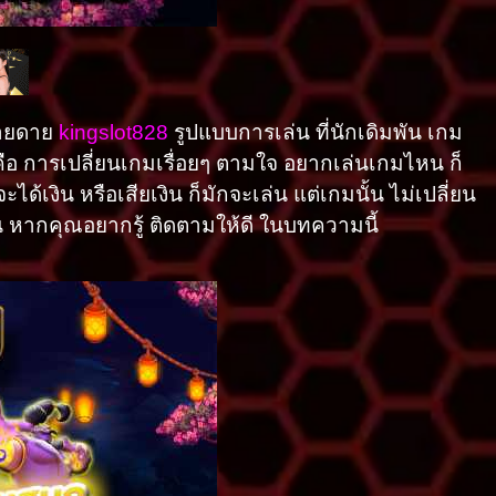
่ายดาย
kingslot828
รูปแบบการเล่น ที่นักเดิมพัน เกม
ก็คือ การเปลี่ยนเกมเรื่อยๆ ตามใจ อยากเล่นเกมไหน ก็
ะได้เงิน หรือเสียเงิน ก็มักจะเล่น แต่เกมนั้น ไม่เปลี่ยน
 หากคุณอยากรู้ ติดตามให้ดี ในบทความนี้