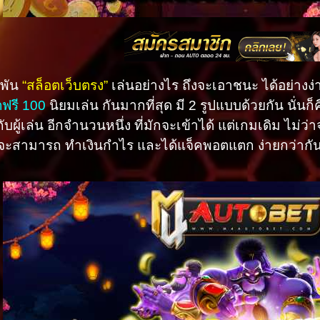
มพัน
“สล็อตเว็บตรง”
เล่นอย่างไร ถึงจะเอาชนะ ได้อย่างง
ตฟรี 100
นิยมเล่น กันมากที่สุด มี 2 รูปแบบด้วยกัน นั่น
ผู้เล่น อีกจำนวนหนึ่ง ที่มักจะเข้าได้ แต่เกมเดิม ไม่ว่าจ
่จะสามารถ ทำเงินกำไร และได้แจ็คพอตแตก ง่ายกว่ากัน