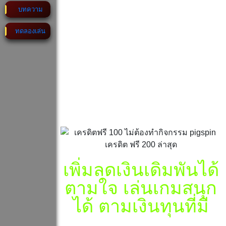
ล่าสุด ที่จะไม่ใช่ เพื่อความสนุกสนาน
บทความ
หรือเพื่อเข้าเล่น ในช่วงเวลาว่าง เพียง
อย่างเดียวเท่านั้น การเล่นเกมของคุณ
ทดลองเล่น
จะเปลี่ยนไป ตลอดกาล เพราะสามารถ
ทำให้ชีวิตของคุณ รวยเป็นเศรษฐีเงิน
ล้าน ได้ภายในเวลา เพียงแค่ไม่กี่นาที
เท่านั้น จากการหมุนวงล้อ ภายใน
เว็บไซต์
เพิ่มลดเงินเดิมพันได้
ตามใจ เล่นเกมสนุก
ได้ ตามเงินทุนที่มี