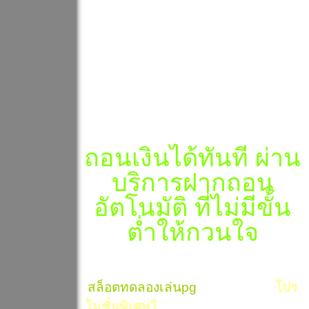
ง่ายดาย ไม่ใช่แค่ชวนเพื่อน ที่คุณรู้จัก
เท่านั้น สามารถชวนเพื่อน ผ่านโลก
ออนไลน์ ได้อีกด้วย ไม่ว่าจะเป็น
Facebook, Twitter, Instagram และอีก
หลากหลายช่องทาง เพราะยิ่งชวนมาก
คุณก็ยิ่งมีโอกาส รับเงินเครดิตฟรีได้สูง
ถอนเงินได้ทันที ผ่าน
บริการฝากถอน
อัตโนมัติ ที่ไม่มีขั้น
ต่ำให้กวนใจ
เล่นเกมได้ ไม่ต้องกลัวหมดเงินทุน
สล็อตทดลองเล่นpg
นอกจากจะมี
โปร
โมชั่นพิเศษใ
ห้แก่สมาชิกแล้ว เรายังให้