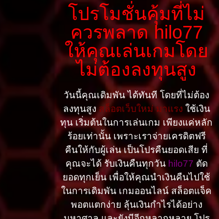
โปรโมชั่นคุ้มที่ไม่
ควรพลาด hilo77
ให้คุณเล่นเกมโดย
ไม่ต้องลงทุนสูง
วันนี้คุณเดิมพัน ได้ทันที โดยที่ไม่ต้อง
ลงทุนสูง
สล็อตเว็บใหม่ มาแรง
ใช้เงิน
ทุน เริ่มต้นในการเล่นเกม เพียงแค่หลัก
ร้อยเท่านั้น เพราะเราจ่ายเครดิตฟรี
คืนให้กับผู้เล่น เป็นโปรคืนยอดเสีย ที่
คุณจะได้ รับเงินคืนทุกวัน
hilo77
ตัด
ยอดทุกเย็น เพื่อให้คุณนำเงินคืนไปใช้
ในการเดิมพัน เกมออนไลน์ สล็อตแจ็ค
พอตแตกง่าย ลุ้นเงินกำไรได้อย่าง
มหาศาล และยังมีอีกหลากหลาย โปร