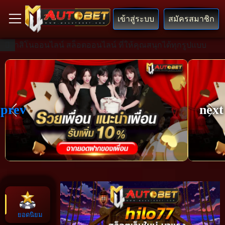
เข้าสู่ระบบ
สมัครสมาชิก
ออนไลน์ สล็อตออนไลน์ ที่ให้คุณสนุกได้ทุกรูปแบบ
ยอดนิยม