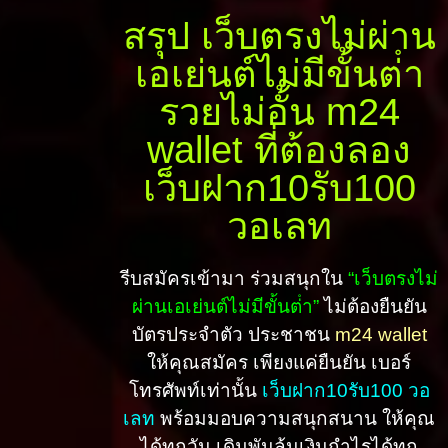
สรุป เว็บตรงไม่ผ่าน
เอเย่นต์ไม่มีขั้นต่ํา
รวยไม่อั้น m24
wallet ที่ต้องลอง
เว็บฝาก10รับ100
วอเลท
รีบสมัครเข้ามา ร่วมสนุกใน
“เว็บตรงไม่
ผ่านเอเย่นต์ไม่มีขั้นต่ํา”
ไม่ต้องยืนยัน
บัตรประจำตัว ประชาชน
m24 wallet
ให้คุณสมัคร เพียงแค่ยืนยัน เบอร์
โทรศัพท์เท่านั้น
เว็บฝาก10รับ100 วอ
เลท
พร้อมมอบความสนุกสนาน ให้คุณ
ได้ทุกวัน เดิมพันลุ้นเงินกำไรได้ทุก