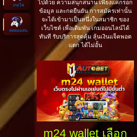
ไปด้วย ความสนุกสนาน เพียงแค่กรอก
เกมไพ่
ข้อมูล และกดยืนยัน การสมัครเท่านั้น
จะได้เข้ามาเป็นหนึ่งในสมาชิก ของ
เว็บไซต์ เพื่อเดิมพัน เกมออนไลน์ได้
ทดลองเล่น
ทันที รับบริการสุดคุ้ม ลุ้นเงินแจ็คพอต
แตก ได้ไม่อั้น
m24 wallet เลือก