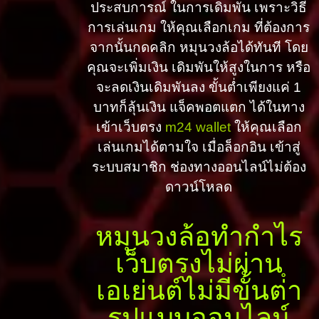
ประสบการณ์ ในการเดิมพัน เพราะวิธี
การเล่นเกม ให้คุณเลือกเกม ที่ต้องการ
จากนั้นกดคลิก หมุนวงล้อได้ทันที โดย
คุณจะเพิ่มเงิน เดิมพันให้สูงในการ หรือ
จะลดเงินเดิมพันลง ขั้นต่ำเพียงแค่ 1
บาทก็ลุ้นเงิน แจ็คพอตแตก ได้ในทาง
เข้าเว็บตรง
m24 wallet
ให้คุณเลือก
เล่นเกมได้ตามใจ เมื่อล็อกอิน เข้าสู่
ระบบสมาชิก ช่องทางออนไลน์ไม่ต้อง
ดาวน์โหลด
หมุนวงล้อทำกำไร
เว็บตรงไม่ผ่าน
เอเย่นต์ไม่มีขั้นต่ํา
รูปแบบออนไลน์