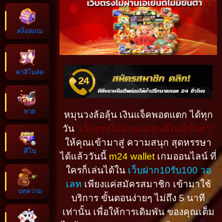
สล็อตเกม
คาสิโนสด
หวย
หมุนวงล้อลุ้น เงินแจ็คพอตแตก ได้ทุก
วัน
“เว็บตรงไม่ผ่านเอเย่นต์ไม่มีขั้นต่ํา”
ให้คุณเข้ามาสู่ ความสนุก สุดหรรษา
คีโน
ได้แล้ววันนี้
m24 wallet
เกมออนไลน์ ที่
ใครก็เล่นได้ใน
เว็บฝาก10รับ100 วอ
เลท
เพียงแค่สมัครสมาชิก เข้ามาใช้
บทความ
บริการ ขั้นตอนง่ายๆ ไม่ถึง 5 นาที
เท่านั้น เพื่อให้การเดิมพัน ของคุณเต็ม