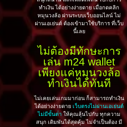
ทำเงิน ได้อย่างง่ายดาย เมื่อกดคลิก
หมุนวงล้อ ผ่านระบบเว็บออนไลน์ ไม่
ผ่านเอเย่นต์ ต้องเข้ามาใช้บริการ ที่เว็บ
นี้เลย
ไม่ต้องมีทักษะการ
เล่น m24 wallet
เพียงแค่หมุนวงล้อ
ทำเงินได้ทันที
ไม่เคยเล่นเกมมาก่อน ก็สามารถทำเงิน
ได้อย่างง่ายดาย
เว็บตรงไม่ผ่านเอเย่นต์
ไม่มีขั้นต่ํา
ให้คุณลุ้นไปกับ ทุกความ
สนุก เดิมพันได้สุดคุ้ม ไม่จำเป็นต้อง มี