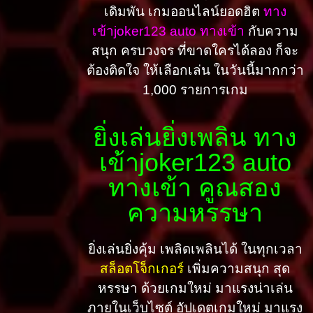
เดิมพัน เกมออนไลน์ยอดฮิต
ทาง
เข้าjoker123 auto ทางเข้า
กับความ
สนุก ครบวงจร ที่ขาดใครได้ลอง ก็จะ
ต้องติดใจ ให้เลือกเล่น ในวันนี้มากกว่า
1,000 รายการเกม
ยิ่งเล่นยิ่งเพลิน ทาง
เข้าjoker123 auto
ทางเข้า คูณสอง
ความหรรษา
ยิ่งเล่นยิ่งคุ้ม เพลิดเพลินได้ ในทุกเวลา
สล็อตโจ็กเกอร์
เพิ่มความสนุก สุด
หรรษา ด้วยเกมใหม่ มาแรงน่าเล่น
ภายในเว็บไซต์ อัปเดตเกมใหม่ มาแรง