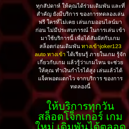
ทุกสัปดาห์ ให้คุณได้ร่วมเดิมพัน และที่
สำคัญ ยังมีบริการ ของการทดลองเล่น
ฟรี ใครที่ไม่เคย เล่นเกมออนไลน์มา
ก่อน ไม่มีประสบการณ์ ในการเล่น เข้า
มาใช้บริการนี้ เพื่อได้สัมผัสกับเกม
สล็อตก่อนเดิมพัน
ทางเข้าjoker123
auto ทางเข้า
ได้เรียนรู้ ภายในเกม รู้จัก
เกี่ยวกับเกม แล้วรู้ว่าเกมไหน จะช่วย
ให้คุณ ทำเงินกำไรได้สูง เล่นแล้วได้
แจ็คพอตแตกไว จากบริการ ของการ
ทดลองนี้
ให้บริการทุกวัน
สล็อตโจ็กเกอร์ เกม
ใหม่ เดิมพันได้ตลอด