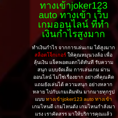
ทางเข้าjoker123
auto ทางเข้า เว็บ
เกมออนไลน์ ที่ทำ
เงินกำไรสูงมาก
ทำเงินกำไร จากการเล่นเกม ได้สูงมาก
สล็อตโจ็กเกอร์
ให้คุณหมุนวงล้อ เพื่อ
ลุ้นเงิน แจ็คพอตแตกได้ทันที รับความ
สนุก แบบจัดเต็ม การเล่นเกม ผ่าน
ออนไลน์ ไม่ใช่เรื่องยาก อย่างที่คุณคิด
แถมยังเล่นได้ ความสนุก อย่างหลาก
หลาย ไปกับเกมเดิมพัน มากมายทุกรูป
แบบ
ทางเข้าjoker123 auto ทางเข้า
เกมไหนดี เกมไหนดัง เกมไหนกำลังมา
แรง เราคัดสรร มาให้บริการคุณแล้ว