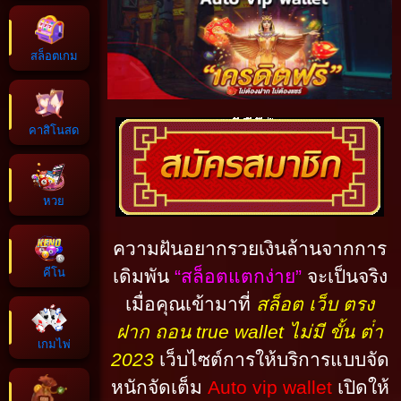
สล็อตเกม
คาสิโนสด
หวย
ความฝันอยากรวยเงินล้านจากการ
คีโน
เดิมพัน
“สล็อตแตกง่าย”
จะเป็นจริง
เมื่อคุณเข้ามาที่
สล็อต เว็บ ตรง
ฝาก ถอน true wallet ไม่มี ขั้น ต่ํา
เกมไพ่
2023
เว็บไซต์การให้บริการแบบจัด
หนักจัดเต็ม
Auto vip wallet
เปิดให้