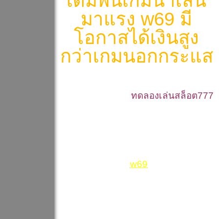
เดิมพันเกมน่าเล่น
มาแรง w69 มี
โอกาสได้เงินสูง
กว่าเกมนอกกระแส
แม้ว่าเราจะบอกให้คุณ เลือกเล่นได้ไม่
จำกัด จำนวนเกม
ทดลองเล่นสล็อต777
บางคนเล่นแล้วไม่ได้เงินเท่าที่ควร จึง
มาสอบถามถึง วิธีการเลือก เกมเดิมพัน
ให้ได้เงินสูง แน่นอนว่าเรา จะมา
แนะนำ การเล่นเกมอะไร ที่จะทำให้คุณ
ได้เงินมากที่สุด
w69
คำตอบที่เหล่า
เซียนพนัน มักจะนิยมบอกต่อกัน นั่นก็
คือ เลือกเล่นเกม ที่กำลังมาแรง หรือ
เกมฮิตติดอันดับ เพราะมีโอกาส ที่คุณ
จะได้แจ็คพอตแตกสูง หากเกมเหล่านั้น