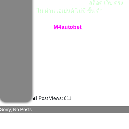
คุณอยากลุ้นเงินกำไร
สล็อต เว็บ ตรง
ไม่ ผ่าน เอเย่นต์ ไม่มี ขั้น ต่ำ
สิ่งที่ควร
ทำคือการสมัครสมาชิกเข้าไปใช้
บริการ
M4autobet
เว็บไซต์รวมเกมที่
ไม่จำกัดจำนวน ให้คุณเพลิดเพลินไป
กับการเล่นได้ไม่อั้น เหมาะสำหรับการ
เดิมพันทุกเพศทุกวัย และไม่มีขั้นต่ำ ใน
การเล่นเกม ไม่ว่าคุณจะมีเงินหลักร้อย
หรือมีเงินหลักแสน ทุกคนสามารถ
สมัคร เข้ามาใช้บริการ ได้เพียงแค่
ยืนยัน เบอร์โทรศัพท์มือถือเท่านั้น
Post Views:
611
Sorry, No Posts