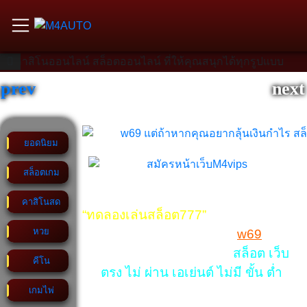
สิโนออนไลน์ สล็อตออนไลน์ ที่ให้คุณสนุกได้ทุกรูปแบบ
ยอดนิยม
สล็อตเกม
เล่นเกมสล็อตออนไลน์ ง่ายนิดเดียว
คาสิโนสด
“ทดลองเล่นสล็อต777”
การเดิมพัน ที่ไม่
หวย
จำเป็น ต้องมีทักษะความรู้
w69
เพียง
แค่ใช้จ่าย ในการเดิมพัน
สล็อต เว็บ
คีโน
ตรง ไม่ ผ่าน เอเย่นต์ ไม่มี ขั้น ต่ำ
รับรองว่าคุณ จะได้เงินกำไร จากการ
เกมไพ่