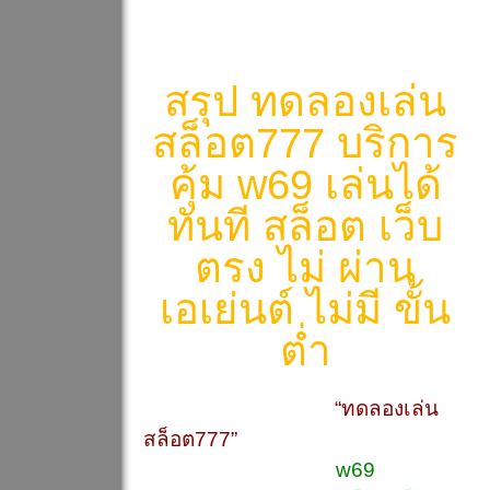
คุณเล่นเกมแล้วได้เงินกำไรสูง
สรุป ทดลองเล่น
สล็อต777 บริการ
คุ้ม w69 เล่นได้
ทันที สล็อต เว็บ
ตรง ไม่ ผ่าน
เอเย่นต์ ไม่มี ขั้น
ต่ำ
อ่านบทความนี้จบ
“ทดลองเล่น
สล็อต777”
ได้เลยทันที ไม่จำเป็นต้อง
สมัครสมาชิกก็เล่นได้
w69
แต่ถ้าหาก