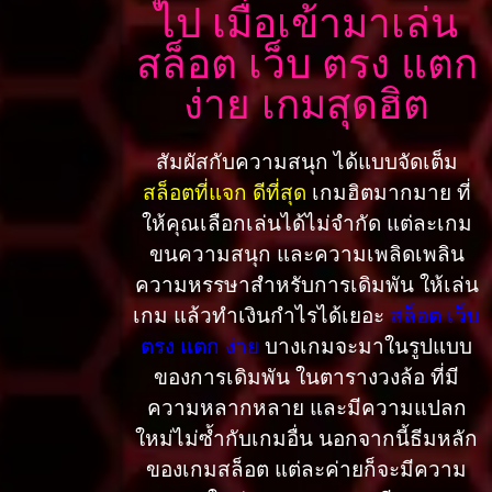
ไป เมื่อเข้ามาเล่น
สล็อต เว็บ ตรง แตก
ง่าย เกมสุดฮิต
สัมผัสกับความสนุก ได้แบบจัดเต็ม
สล็อตที่แจก ดีที่สุด
เกมฮิตมากมาย ที่
ให้คุณเลือกเล่นได้ไม่จำกัด แต่ละเกม
ขนความสนุก และความเพลิดเพลิน
ความหรรษาสำหรับการเดิมพัน ให้เล่น
เกม แล้วทำเงินกำไรได้เยอะ
สล็อต เว็บ
ตรง แตก ง่าย
บางเกมจะมาในรูปแบบ
ของการเดิมพัน ในตารางวงล้อ ที่มี
ความหลากหลาย และมีความแปลก
ใหม่ไม่ซ้ำกับเกมอื่น นอกจากนี้ธีมหลัก
ของเกมสล็อต แต่ละค่ายก็จะมีความ