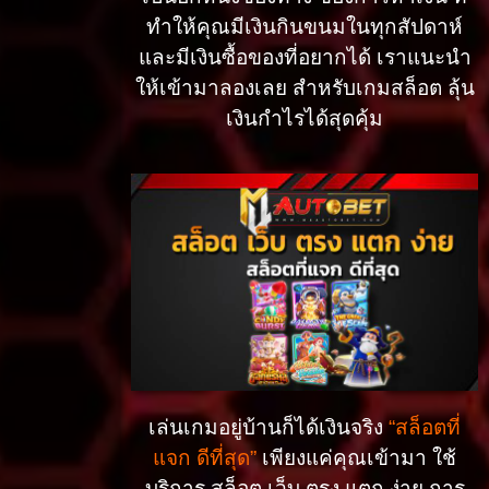
ทำให้คุณมีเงินกินขนมในทุกสัปดาห์
และมีเงินซื้อของที่อยากได้ เราแนะนำ
ให้เข้ามาลองเลย สำหรับเกมสล็อต ลุ้น
เงินกำไรได้สุดคุ้ม
เล่นเกมอยู่บ้านก็ได้เงินจริง
“สล็อตที่
แจก ดีที่สุด”
เพียงแค่คุณเข้ามา ใช้
บริการ
สล็อต เว็บ ตรง แตก ง่าย
การ