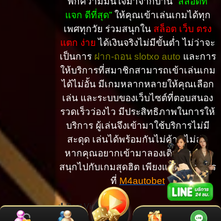
พกความมั่นใจมาจากบ้าน
“สล็อตที่
แจก ดีที่สุด”
ให้คุณเข้าเล่นเกมได้ทุก
เพศทุกวัย ร่วมสนุกใน
สล็อต เว็บ ตรง
แตก ง่าย
ได้เงินจริงไม่มีขั้นต่ำ ไม่ว่าจะ
เป็นการ
ฝาก-ถอน slotxo auto
และการ
ให้บริการที่สมาชิกสามารถเข้าเล่นเกม
ได้ไม่อั้น มีเกมหลากหลายให้คุณเลือก
เล่น และระบบของเว็บไซต์ที่ตอบสนอง
รวดเร็วว่องไว มีประสิทธิภาพในการให้
บริการ ผู้เล่นจึงเข้ามาใช้บริการไม่มี
สะดุด เล่นได้พร้อมกันไม่ค้าง ไม่ล่ม
หากคุณอยากเข้ามาลองเดิมพัน ร่วม
สนุกไปกับเกมสุดฮิต เพียงแค่คลิกสมัคร
ที่
M4autobet
Post Views:
578