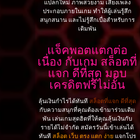
แปลกใหม่ ภาพสวยงาม เสียงเพลง
ประกอบภายในเกม ทำให้ผู้เล่นรู้สึก
สนุกสนาน และไม่รู้สึกเบื่อสำหรับการ
เดิมพัน
แจ็คพอตแตกต่อ
เนื่อง กับเกม สล็อตที่
แจก ดีที่สุด มอบ
เครดิตฟรีไม่อั้น
ลุ้นเงินกำไรได้ทันที
สล็อตที่แจก ดีที่สุด
กับความสนุกที่คุณต้องเข้ามาร่วมเดิม
พัน เล่นเกมสุดฮิตที่ให้คุณลุ้นเงินกับ
รายได้ไม่จำกัด สมัครวันนี้เข้าเล่นได้
ทันที
สล็อต เว็บ ตรง แตก ง่าย
แจกโปร