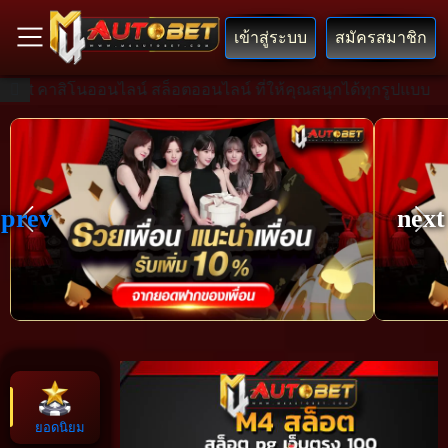
เข้าสู่ระบบ
สมัครสมาชิก
สิโนออนไลน์ สล็อตออนไลน์ ที่ให้คุณสนุกได้ทุกรูปแบบ
ยอดนิยม