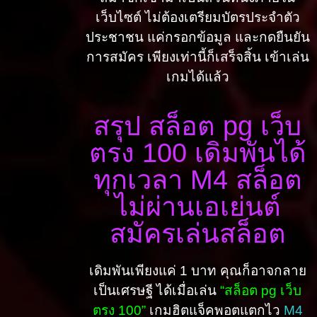
เว็บไซต์ ไม่ต้องเตรียมบัตรประจำตัว
ประชาชน แค่กรอกข้อมูล และกดยืนยัน
การสมัคร เพียงเท่านี้ก็เสร็จสิ้น เข้าเล่น
เกมได้แล้ว
สรุป สล็อต pg เว็บ
ตรง 100 เดิมพันได้
ทุกเวลา M4 สล็อต
ไม่ผ่านเอเย่นต์
สมัครเล่นสล็อต
เดิมพันเพียงแค่ 1 บาท คุณก็อาจกลาย
เป็นเศรษฐี ได้เมื่อเล่น
“สล็อต pg เว็บ
ตรง 100”
เกมฮิตแจ็คพอตแตกไว
M4