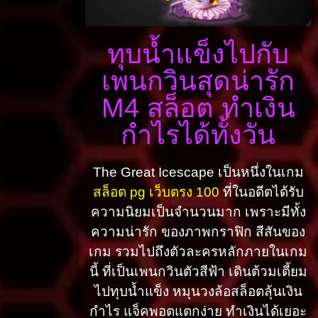
ทุบน้ำแข็งไปกับ
เพนกวินสุดน่ารัก
M4 สล็อต ทำเงิน
กำไรได้ทั้งวัน
The Great Icescape เป็นหนึ่งในเกม
สล็อต pg เว็บตรง 100
ที่ในอดีตได้รับ
ความนิยมเป็นจำนวนมาก เพราะมีทั้ง
ความน่ารัก ของภาพกราฟิก สีสันของ
เกม รวมไปถึงตัวละครหลักภายในเกม
นี้ ที่เป็นเพนกวินตัวสีฟ้า เดินต้วมเตี้ยม
ไปทุบน้ำแข็ง หมุนวงล้อสล็อตลุ้นเงิน
กำไร แจ็คพอตแตกง่าย ทำเงินได้เยอะ