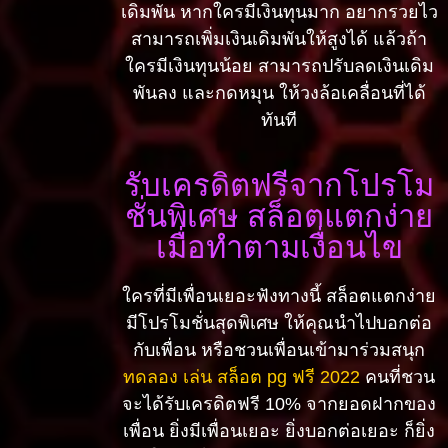
เดิมพัน หากใครมีเงินทุนมาก อยากรวยไว
สามารถเพิ่มเงินเดิมพันให้สูงได้ แล้วถ้า
ใครมีเงินทุนน้อย สามารถปรับลดเงินเดิม
พันลง และกดหมุน ให้วงล้อเคลื่อนที่ได้
ทันที
รับเครดิตฟรีจากโปรโม
ชั่นพิเศษ สล็อตแตกง่าย
เมื่อทำตามเงื่อนไข
ใครที่มีเพื่อนเยอะฟังทางนี้
สล็อตแตกง่าย
มีโปรโมชั่นสุดพิเศษ ให้คุณนำไปบอกต่อ
กับเพื่อน หรือชวนเพื่อนเข้ามาร่วมสนุก
ทดลอง เล่น สล็อต pg ฟรี 2022
คนที่ชวน
จะได้รับเครดิตฟรี 10% จากยอดฝากของ
เพื่อน ยิ่งมีเพื่อนเยอะ ยิ่งบอกต่อเยอะ ก็ยิ่ง