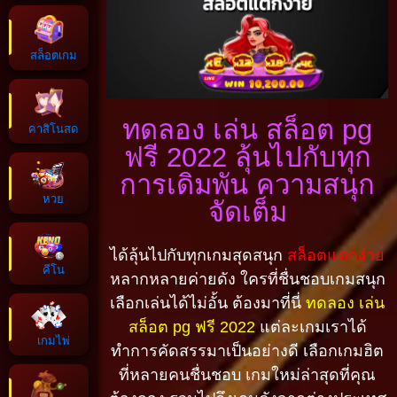
สล็อตเกม
ทดลอง เล่น สล็อต pg
คาสิโนสด
ฟรี 2022 ลุ้นไปกับทุก
การเดิมพัน ความสนุก
หวย
จัดเต็ม
ได้ลุ้นไปกับทุกเกมสุดสนุก
สล็อตแตกง่าย
คีโน
หลากหลายค่ายดัง ใครที่ชื่นชอบเกมสนุก
เลือกเล่นได้ไม่อั้น ต้องมาที่นี่
ทดลอง เล่น
สล็อต pg ฟรี 2022
แต่ละเกมเราได้
เกมไพ่
ทำการคัดสรรมาเป็นอย่างดี เลือกเกมฮิต
ที่หลายคนชื่นชอบ เกมใหม่ล่าสุดที่คุณ