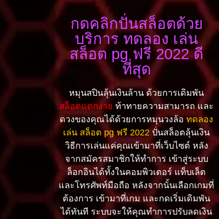
กดคลิกปั่นสล็อตด้วย
บริการ ทดลอง เล่น
สล็อต pg ฟรี 2022 ดี
ที่สุด
หมุนสปินลุ้นเงินล้าน ด้วยการเดิมพัน
สล็อตแตกง่าย
ท้าทายความสามารถ และ
ดวงของคุณได้ด้วยการหมุนวงล้อ
ทดลอง
เล่น สล็อต pg ฟรี 2022
ปั่นสล็อตลุ้นเงิน
วิธีการเล่นแค่คุณเข้ามาที่เว็บไซต์ หลัง
จากสมัครสมาชิกให้ทำการ เข้าสู่ระบบ
ล็อกอินได้ทั้งในคอมพิวเตอร์ แท็บเล็ต
และโทรศัพท์มือถือ หลังจากนั้นเลือกเกมที่
ต้องการ เข้ามาที่เกม และกดเริ่มเดิมพัน
ได้ทันที ระบบจะให้คุณทำการปรับลดเงิน