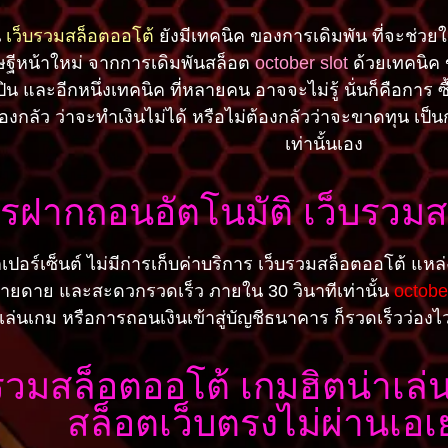
น
เว็บรวมสล็อตออโต้
ยังมีเทคนิค ของการเดิมพัน ที่จะช่วยใ
ฐีหน้าใหม่ จากการเดิมพันสล็อต
october slot
ด้วยเทคนิค 
และอีกหนึ่งเทคนิค ที่หลายคน อาจจะไม่รู้ นั่นก็คือการ ซื้อ
ต้องกลัว ว่าจะทำเงินไม่ได้ หรือไม่ต้องกลัวว่าจะขาดทุน เป็
เท่านั้นเอง
ารฝากถอนอัตโนมัติ เว็บรวมสล็
กเปอร์เซ็นต์ ไม่มีการเก็บค่าบริการ
เว็บรวมสล็อตออโต้
แหล่ง
้ง่ายดาย และสะดวกรวดเร็ว ภายใน 30 วินาทีเท่านั้น
octobe
เล่นเกม หรือการถอนเงินเข้าสู่บัญชีธนาคาร ก็รวดเร็วว่องไ
วมสล็อตออโต้ เกมฮิตน่าเล่น 
สล็อตเว็บตรงไม่ผ่านเอเ