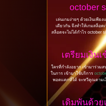
october s
เล่นเกมง่ายๆ ด้วยเงินเพียง
เดียวกัน จึงทำให้เกมสล็อต
สล็อตจะไม่ได้กำไร
october sl
เตรียมเงินเ
ใครที่กำลังอยาก เข้ามาร่วมส
ในการ เข้ามาใช้บริการ
octobe
พอตแตกที่ได้ จะทวีคูณตามเงิ
เดิมพันด้วย