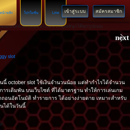
เข้าสู่ระบบ
สมัครสมาชิก
หน้าหลัก
โปรโมชั่น
Line
ออนไลน์ ที่ให้คุณสนุกได้ทุกรูปแบบ
นนี้
october slot
ใช้เงินจำนวนน้อย แต่ทำกำไรได้จำนวน
ารเดิมพัน บนเว็บไซต์ ที่ได้มาตรฐาน ทำให้การเล่นเกม
ากถอนอัตโนมัติ ทำรายการ ได้อย่างง่ายดาย เหมาะสำหรับ
นได้ในวันนี้