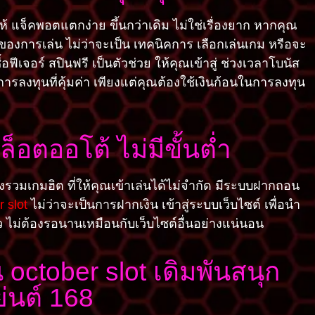
ห้ แจ็คพอตแตกง่าย ขึ้นกว่าเดิม ไม่ใช่เรื่องยาก หากคุณ
ของการเล่น ไม่ว่าจะเป็น เทคนิคการ เลือกเล่นเกม หรือจะ
ฟีเจอร์ สปินฟรี เป็นตัวช่วย ให้คุณเข้าสู่ ช่วงเวลาโบนัส
นการลงทุนที่คุ้มค่า เพียงแต่คุณต้องใช้เงินก้อนในการลงทุน
อตออโต้ ไม่มีขั้นต่ำ
รวมเกมฮิต ที่ให้คุณเข้าเล่นได้ไม่จำกัด มีระบบฝากถอน
r slot
ไม่ว่าจะเป็นการฝากเงิน เข้าสู่ระบบเว็บไซต์ เพื่อนำ
ว ไม่ต้องรอนานเหมือนกับเว็บไซต์อื่นอย่างแน่นอน
october slot เดิมพันสนุก
ย่นต์ 168