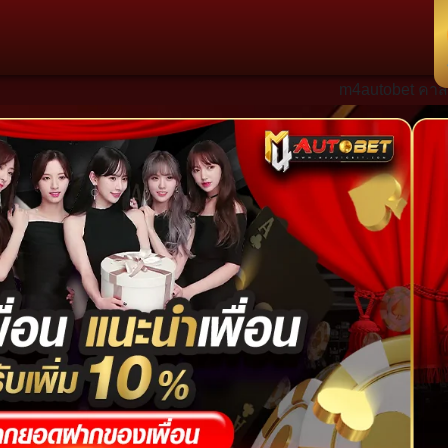
m4autobet คาสิโนออนไลน์ ส