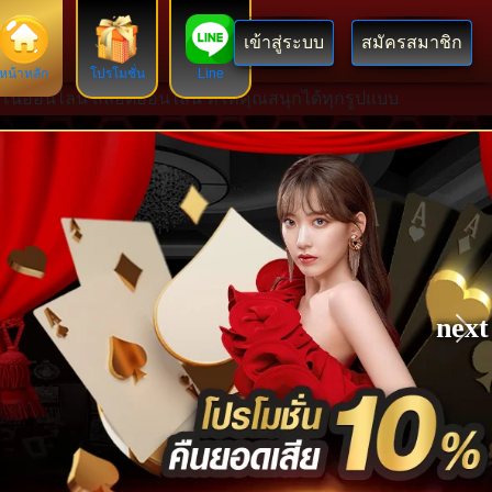
เข้าสู่ระบบ
สมัครสมาชิก
หน้าหลัก
โปรโมชั่น
Line
ล็อตออนไลน์ ที่ให้คุณสนุกได้ทุกรูปแบบ