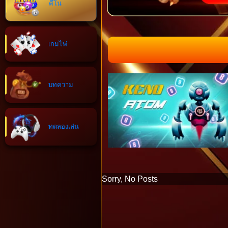
คีโน
เกมไพ่
บทความ
ทดลองเล่น
Sorry, No Posts